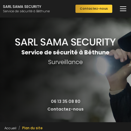
Aller
SARL SAMA SECURITY
Contactez-nous
au
Service de sécurité à Béthune
contenu
principal
Service de sécurité à Béthune
Surveillance
06 13 35 08 80
Contactez-nous
Accueil
Plan du site