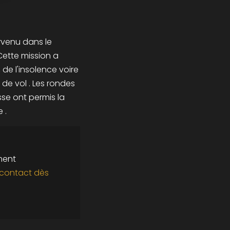
rvenu dans le
Cette mission a
de l'insolence voire
 de vol . Les rondes
sse ont permis la
 .
ment
 contact dès