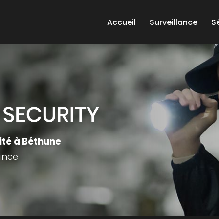
e
Accueil
Surveillance
S
ité à Béthune
lance