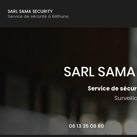
Navigation principal
Aller
SARL SAMA SECURITY
au
Service de sécurité à Béthune
contenu
principal
Service de sécur
Surveil
06 13 35 08 80