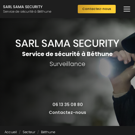
Aller
SARL SAMA SECURITY
Contactez-nous
au
Service de sécurité à Béthune
contenu
principal
Service de sécurité à Béthune
Surveillance
06 13 35 08 80
Contactez-nous
Accueil
Secteur
Béthune