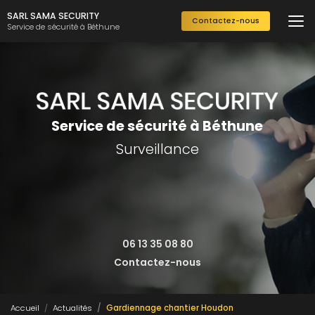
Aller
SARL SAMA SECURITY
Contactez-nous
au
Service de sécurité à Béthune
contenu
principal
Service de sécurité à Béthune
Surveillance
06 13 35 08 80
Contactez-nous
Accueil
Actualités
Gardiennage chantier Houdon